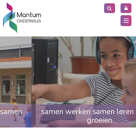
Togg
navi
samen werken samen leren samen
groeien