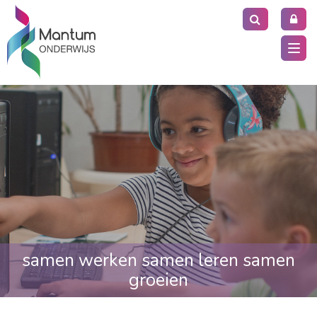
Togg
navi
samen werken samen leren samen
groeien